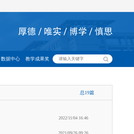
数据中心
教学成果奖
总19篇
2022/11/04 16:46
2021/09/26 09:26